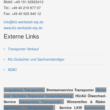
Mobil: +49 151 62922412
Tel.: +49 40 219 877 07
Fax: +49 40 525 940 12
info@kfz-werkstatt-etp.de
www.kfz-werkstatt-etp.de
Externe Links
Transporter Verkauf
Kfz-Gutachter und Sachverständiger
ADAC
Inspektion Transporter
Bremsenservice
Transporter
Motor
und Getriebe Reparatur Instandsetzung
HU/AU
Ölwechsel-
Service
Glasservice Transporter
Winterreifen & Räder
Injektoren
Einspritzdüsen
Service LKW
Autobatterie